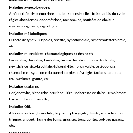
Maladies gynécologiques
:
Aménorrhée, dysménorrhée, douleurs menstruelles, irrégularités du cycle,
règles abondantes, endométriose, ménopause, bouffées de chaleur,
mycoses vaginales, vaginite, etc.
Maladies métaboliques
:
Diabète de type 2, surpoids, obésité, hypothyroïdie, hypercholestérolémie,
etc.
Maladies musculaires, rhumatologiques et des nerfs
:
Cervicalgie, dorsalgie, lombalgie, hernie discale, sciatique, torticolis,
névralgie cervico-brachiale, épicondylite, fibromyalgie, ostéoporose,
rhumatismes, syndrome du tunnel carpien, névralgies faciales, tendinite,
traumatismes, goutte, etc.
Maladies oculaires
:
Conjonctivite, blépharite, prurit oculaire, sécheresse oculaire, larmoiement,
baisse de l’acuité visuelle, etc.
Maladies ORL
:
Allergies, asthme, bronchite, laryngite, pharyngite, rhinite, refroidissement
(rhume, grippe), rhume des foins, sinusites, toux, aphtes, polypes nasaux,
etc.