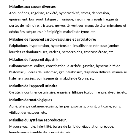
Maladies aux causes diverses
:
Acouphènes
, a
ngoisse, anxiété, hyperactivité, stress, dépression,
épuisement, burn-out, fatigue chronique, insomnies, réveils fréquents,
pertes de mémoire, tristesse, nervosité, vertiges, maux de tête, migraines et
céphalées, séquelles d’hémiplégie, maladie de Lyme, etc.
Maladies de l’appareil cardio-vasculaire et circulatoire
:
Palpitations, hypotension, hypertension, insuffisance veineuse, jambes
lourdes et douloureuses, varices, hémorroïdes, athérosclérose, etc.
Maladies de l’appareil digestif
:
Ballonnements, colites, constipation, diarrhée, gastrite, hyperacidité de
l’estomac, ulcères de l’estomac, gaz intestinaux, digestion difficile, mauvaise
haleine, nausées, vomissements, maladie de Crohn, etc.
Maladies de l’appareil urinaire
:
Cystite, incontinence urinaire, énurésie, lithiase (calcul) rénale, dysurie, etc.
Maladies dermatologiques
:
Acné, allergie cutanée, eczéma, herpès, psoriasis, prurit, urticaire, zona,
vitiligo, dermatoses, etc.
Maladies du système reproducteur
:
Mycose vaginale, infertilité, baisse de la libido, éjaculation précoce,
impuissance, trouble de la prostate, etc.